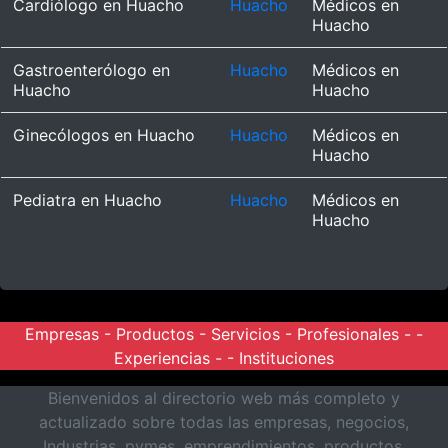
Cardiólogo en Huacho
Huacho
Médicos en
Huacho
Gastroenterólogo en
Huacho
Médicos en
Huacho
Huacho
Ginecólogos en Huacho
Huacho
Médicos en
Huacho
Pediatra en Huacho
Huacho
Médicos en
Huacho
Empresas
-
Productos
-
Servicios
-
Profesionales
- -
Experiencias
- -
Instituciones
Bienvenidos al directorio web más completo y
actualizado sobre todas las empresas, negocios,
Industrias, pymes, emprendimientos, productos,