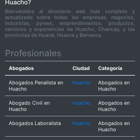
Huacho?
Bienvenidos al directorio web más completo y
actualizado sobre todas las empresas, negocios,
Industrias, pymes, emprendimientos, productos,
servicios y experiencias de Huacho, Chancay, y las
provincias de Huaral, Huaura y Barranca.
Profesionales
Abogados
Ciudad
Categoría
Abogados Penalista en
Huacho
Abogados en
Huacho
Huacho
Abogado Civil en
Huacho
Abogados en
Huacho
Huacho
Abogados Laboralista
Huacho
Abogados en
Huacho