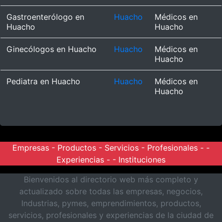
Gastroenterólogo en
Huacho
Médicos en
Huacho
Huacho
Ginecólogos en Huacho
Huacho
Médicos en
Huacho
Pediatra en Huacho
Huacho
Médicos en
Huacho
Empresas
-
Productos
-
Servicios
-
Profesionales
- -
Experiencias
- -
Instituciones
Bienvenidos al directorio web más completo y
actualizado sobre todas las empresas, negocios,
Industrias, pymes, emprendimientos, productos,
servicios, profesionales y experiencias de la ciudad de