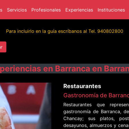
(current)
(current)
(current)
(current)
(c
s
Servicios
Profesionales
Experiencias
Instituciones
Para incluirlo en la guía escríbanos al Tel. 940802800
ar
periencias en Barranca en Barra
Restaurantes
Gastronomía de Barran
Restaurantes que repres
gastronomía de Barranca, de
Chancay; sus platos, post
desayunos, almuerzos y cenas 