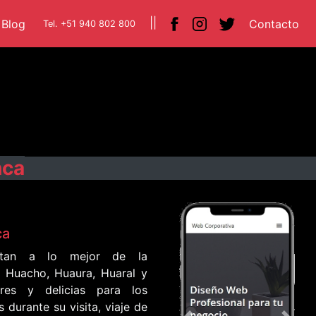
||
urrent)
(current)
(cu
Blog
Contacto
Tel. +51 940 802 800
nca
ca
entan a lo mejor de la
 Huacho, Huaura, Huaral y
res y delicias para los
durante su visita, viaje de