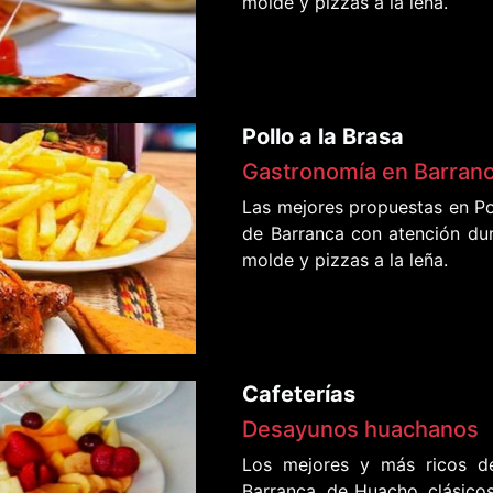
molde y pizzas a la leña.
Pollo a la Brasa
Gastronomía en Barran
Las mejores propuestas en Pol
de Barranca con atención dur
molde y pizzas a la leña.
Cafeterías
Desayunos huachanos
Los mejores y más ricos d
Barranca, de Huacho, clásicos