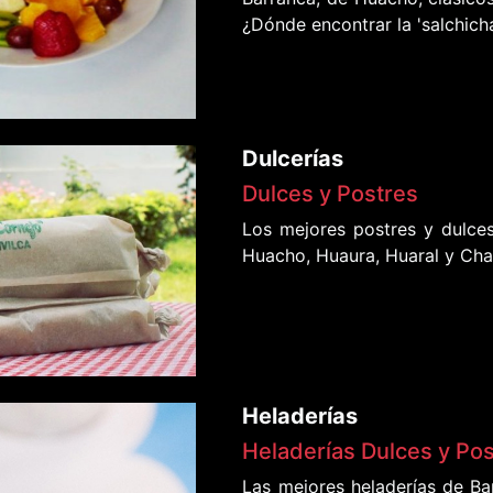
¿Dónde encontrar la 'salchich
Dulcerías
Dulces y Postres
Los mejores postres y dulces
Huacho, Huaura, Huaral y Cha
Heladerías
Heladerías Dulces y Po
Las mejores heladerías de Ba