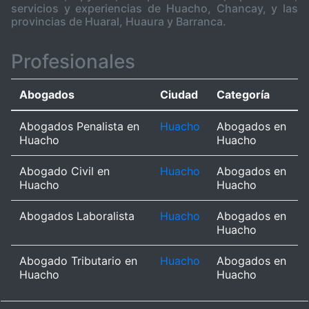
servicios y experiencias de Huacho, Chancay, y las
provincias de Huaral, Huaura y Barranca.
Profesionales
Abogados
Ciudad
Categoría
Abogados Penalista en
Huacho
Abogados en
Huacho
Huacho
Abogado Civil en
Huacho
Abogados en
Huacho
Huacho
Abogados Laboralista
Huacho
Abogados en
Huacho
Abogado Tributario en
Huacho
Abogados en
Huacho
Huacho